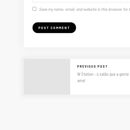
Save my name, email, and website in this browser for 
PREVIOUS POST
W Station - o salão que a gente
ama!