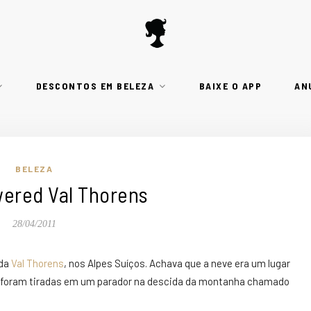
DESCONTOS EM BELEZA
BAIXE O APP
AN
BELEZA
wered Val Thorens
28/04/2011
 da
Val Thorens
, nos Alpes Suíços. Achava que a neve era um lugar
s foram tiradas em um parador na descida da montanha chamado