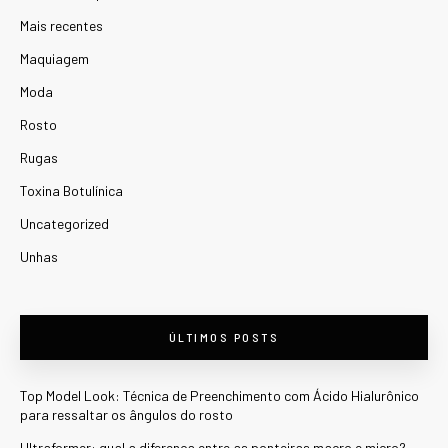
Mais recentes
Maquiagem
Moda
Rosto
Rugas
Toxina Botulínica
Uncategorized
Unhas
ÚLTIMOS POSTS
Top Model Look: Técnica de Preenchimento com Ácido Hialurônico
para ressaltar os ângulos do rosto
Ultraformer: qual a diferença entre as ponteiras macro e micro?