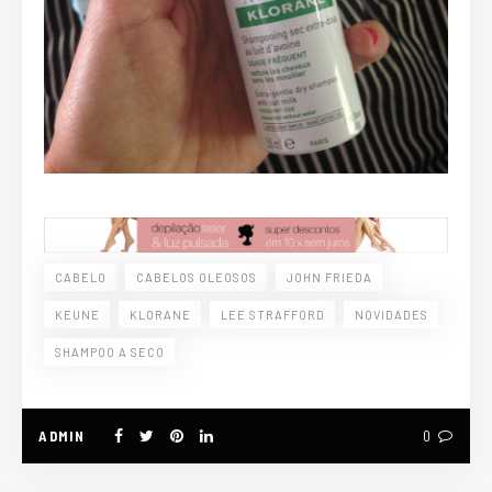
CABELO
CABELOS OLEOSOS
JOHN FRIEDA
KEUNE
KLORANE
LEE STRAFFORD
NOVIDADES
SHAMPOO A SECO
ADMIN
0