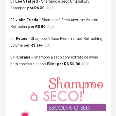
01.
Lee Staford
– Shampoo à Seco Original Dry
Shampoo
por R$ 39
AQUI
02.
John Frieda
– Shampoo à Seco Anytime Volume
Refresher
por R$ 60
AQUI
03.
Keune
– Shampoo à Seco Blend Instant Refreshing
Volume
por R$ 134
AQUI
04.
Klorane
– Shampoo a seco com extrato de aveia
para cabelos oleosos 150ml
por R$ 54,90
AQUI