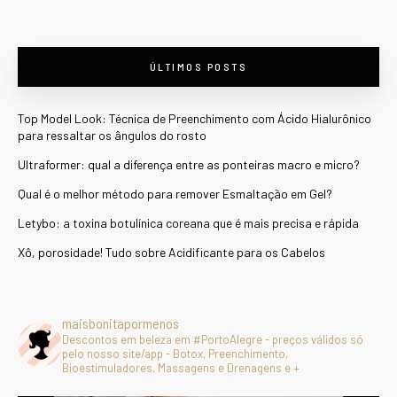
ÚLTIMOS POSTS
Top Model Look: Técnica de Preenchimento com Ácido Hialurônico
para ressaltar os ângulos do rosto
Ultraformer: qual a diferença entre as ponteiras macro e micro?
Qual é o melhor método para remover Esmaltação em Gel?
Letybo: a toxina botulínica coreana que é mais precisa e rápida
Xô, porosidade! Tudo sobre Acidificante para os Cabelos
maisbonitapormenos
Descontos em beleza em #PortoAlegre - preços válidos só
pelo nosso site/app - Botox, Preenchimento,
Bioestimuladores, Massagens e Drenagens e +