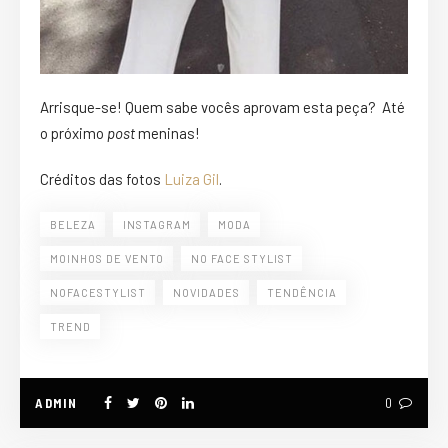
Arrisque-se! Quem sabe vocês aprovam esta peça? Até
o próximo
post
meninas!
Créditos das fotos
Luiza Gil
.
BELEZA
INSTAGRAM
MODA
MOINHOS DE VENTO
NO FACE STYLIST
NOFACESTYLIST
NOVIDADES
TENDÊNCIA
TREND
ADMIN
0