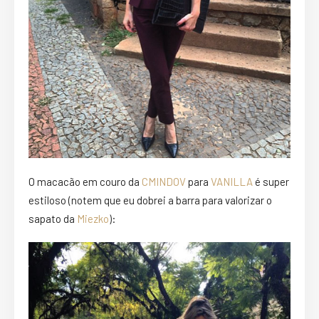
O macacão em couro da
CMINDOV
para
VANILLA
é super
estiloso (notem que eu dobrei a barra para valorizar o
sapato da
Miezko
):