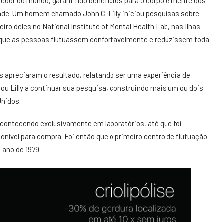
 redor do mundo, garantindo benefícios para o corpo e mente dos
ade. Um homem chamado John C. Lilly iniciou pesquisas sobre
iro deles no National Institute of Mental Health Lab, nas Ilhas
ir que as pessoas flutuassem confortavelmente e reduzissem toda
s apreciaram o resultado, relatando ser uma experiência de
jou Lilly a continuar sua pesquisa, construindo mais um ou dois
Unidos.
contecendo exclusivamente em laboratórios, até que foi
nível para compra. Foi então que o primeiro centro de flutuação
 ano de 1979.