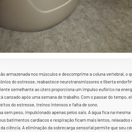
nsão armazenada nos músculos e descomprime a coluna vertebral, o q
rmônios do estresse, reabastece neurotransmissores e liberta endorfi
iente semelhante ao útero proporciona um impulso eufórico na energ
está cansado após uma semana de trabalho. Com o passar do tempo, e
itos do estresse, treinos intensos e falta de sono.
tua sem peso, impulsionado apenas pelos sais. A água fica na mesma
us batimentos cardíacos e respiração ficam mais lentos, relaxados 
 da ciência. A eliminação da sobrecarga sensorial permite que seu cé