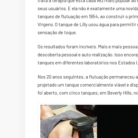
trata a terapia que está cada vez mais popular ao
seus usuários. E ela não é exatamente uma novid
tanques de flutuação em 1954, ao construir o prime
Virgens. O tanque de Lilly usou água para permit
sensação de toque.
Os resultados foram incríveis. Mais e mais pessoa
descoberta pessoal e auto realização. Isso encora
tanques em diferentes laboratórios nos Estados 
Nos 20 anos seguintes, a flutuação permaneceu a
projetado um tanque comercialmente viável e dispo
foi aberto, com cinco tanques, em Beverly Hills, no