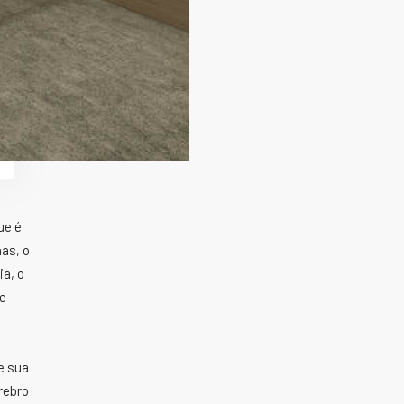
ue é
nas, o
ia, o
le
e sua
rebro