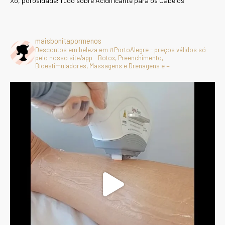
Xô, porosidade! Tudo sobre Acidificante para os Cabelos
maisbonitapormenos
Descontos em beleza em #PortoAlegre - preços válidos só
pelo nosso site/app - Botox, Preenchimento,
Bioestimuladores, Massagens e Drenagens e +