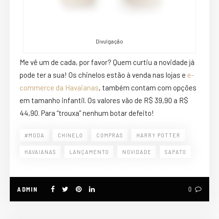
Divulgação
Me vê um de cada, por favor? Quem curtiu a novidade já
pode ter a sua! Os chinelos estão à venda nas lojas e
e-
commerce da Havaianas
, também contam com opções
em tamanho infantil. Os valores vão de R$ 39,90 a R$
44,90. Para “trouxa” nenhum botar defeito!
#MODA
CHINELO
COMPRAS
HARRY POTTER
HAVAIANAS
LANÇAMENTO
NOVIDADE
SAPATO
ADMIN
0