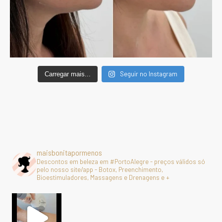
Seguir no Instagram
Carregar mais...
maisbonitapormenos
Descontos em beleza em #PortoAlegre - preços válidos só
pelo nosso site/app - Botox, Preenchimento,
Bioestimuladores, Massagens e Drenagens e +