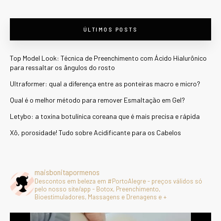
ÚLTIMOS POSTS
Top Model Look: Técnica de Preenchimento com Ácido Hialurônico
para ressaltar os ângulos do rosto
Ultraformer: qual a diferença entre as ponteiras macro e micro?
Qual é o melhor método para remover Esmaltação em Gel?
Letybo: a toxina botulínica coreana que é mais precisa e rápida
Xô, porosidade! Tudo sobre Acidificante para os Cabelos
maisbonitapormenos
Descontos em beleza em #PortoAlegre - preços válidos só
pelo nosso site/app - Botox, Preenchimento,
Bioestimuladores, Massagens e Drenagens e +