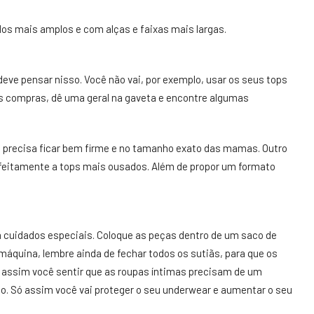
los mais amplos e com alças e faixas mais largas.
 deve pensar nisso. Você não vai, por exemplo, usar os seus tops
r às compras, dê uma geral na gaveta e encontre algumas
e precisa ficar bem firme e no tamanho exato das mamas. Outro
erfeitamente a tops mais ousados. Além de propor um formato
m cuidados especiais. Coloque as peças dentro de um saco de
 máquina, lembre ainda de fechar todos os sutiãs, para que os
assim você sentir que as roupas íntimas precisam de um
o. Só assim você vai proteger o seu underwear e aumentar o seu