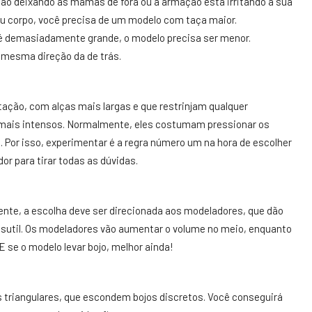
tão deixando as mamas de fora ou a armação está irritando a sua
seu corpo, você precisa de um modelo com taça maior.
 demasiadamente grande, o modelo precisa ser menor.
na mesma direção da de trás.
ação, com alças mais largas e que restrinjam qualquer
is intensos. Normalmente, eles costumam pressionar os
l. Por isso, experimentar é a regra número um na hora de escolher
r para tirar todas as dúvidas.
nte, a escolha deve ser direcionada aos modeladores, que dão
 sutil. Os modeladores vão aumentar o volume no meio, enquanto
 se o modelo levar bojo, melhor ainda!
ãs triangulares, que escondem bojos discretos. Você conseguirá