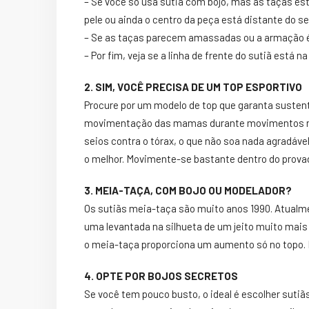
– Se você só usa sutiã com bojo, mas as taças es
pele ou ainda o centro da peça está distante do 
– Se as taças parecem amassadas ou a armação é
– Por fim, veja se a linha de frente do sutiã está 
2. SIM, VOCÊ PRECISA DE UM TOP ESPORTIVO
Procure por um modelo de top que garanta sustent
movimentação das mamas durante movimentos ma
seios contra o tórax, o que não soa nada agradáve
o melhor. Movimente-se bastante dentro do provado
3. MEIA-TAÇA, COM BOJO OU MODELADOR?
Os sutiãs meia-taça são muito anos 1990. Atualme
uma levantada na silhueta de um jeito muito mais
o meia-taça proporciona um aumento só no topo. E
4. OPTE POR BOJOS SECRETOS
Se você tem pouco busto, o ideal é escolher suti