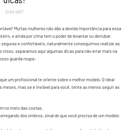
21/01/2017
fortável! Muitas mulheres não dão a devida importância para essa
eiro, e ainda por cima tem o poder de levantar ou derrubar
 seguras e confortáveis, naturalmente conseguimos realizar as
do nisso, separamos aqui algumas dicas para não errar mais na
nosso guarda roupa:
ue um profissional te oriente sobre o melhor modelo. O ideal
s meses, mas se é inviável para você, tente ao menos seguir as
bem no meio das costas.
corregando dos ombros, sinal de que você precisa de um modelo