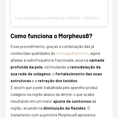
Uma publicação partilhada por InMode – Official Account (@inmodeaesthetics)
Como funciona o Morpheus8?
Esse procedimento, graças à combinação das já
conhecidas qualidades do
microagulhamento
, agora
aliadas à radiofrequência fracionada, atua na
camada
profunda da pele
, estimulando a
remodelação da
sua rede de colagéno
, o
fortalecimento das suas
estruturas
e a
retração dos tecidos
.
É assim que a pele trabalhada pelo aparelho produz
colágeno na região abaixo da derme, o que acaba
resultando em um maior
ajuste de contornos
da
região, atuando na
diminuição da flacidez.
O
tratamento com a ponteira Morpheus8 apresenta