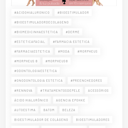
#ACIDOHIALURONICO
#BIOESTIMULADOR
#BIOESTIMULADORDECOLAGENO
#BIOMEDICINHAESTETICA
#DERME
#ESTETICAFACIAL
#FARMACIA ESTETICA
#FARMACIAESTETICA
#MODA
#MORPHEUS
#MORPHEUS 8
#MORPHEUS8
#ODONTOLOGIAESTETICA
#ONODONTOLOGIA ESTETICA
#PREENCHEDORES⠀
#RENNOVA
#TRATAMENTOSDEPELE
ACESSÓRIOS
ÁCIDO HIALURÔNICO
AGENCIA EPOHKE
AUTOESTIMA
BATOM
BELEZA
BIOESTIMULADOR DE COLÁGENO
BIOESTIMULADORES