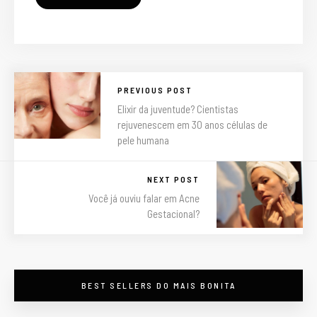
PREVIOUS POST
Elixir da juventude? Cientistas
rejuvenescem em 30 anos células de
pele humana
NEXT POST
Você já ouviu falar em Acne
Gestacional?
BEST SELLERS DO MAIS BONITA