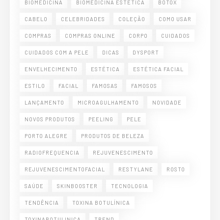
BIOMEDICINA
BIOMEDICINA ESTETICA
BOTOX
CABELO
CELEBRIDADES
COLEÇÃO
COMO USAR
COMPRAS
COMPRAS ONLINE
CORPO
CUIDADOS
CUIDADOS COM A PELE
DICAS
DYSPORT
ENVELHECIMENTO
ESTÉTICA
ESTÉTICA FACIAL
ESTILO
FACIAL
FAMOSAS
FAMOSOS
LANÇAMENTO
MICROAGULHAMENTO
NOVIDADE
NOVOS PRODUTOS
PEELING
PELE
PORTO ALEGRE
PRODUTOS DE BELEZA
RADIOFREQUENCIA
REJUVENESCIMENTO
REJUVENESCIMENTOFACIAL
RESTYLANE
ROSTO
SAÚDE
SKINBOOSTER
TECNOLOGIA
TENDÊNCIA
TOXINA BOTULÍNICA
TOXINABOTULINICA
TREND