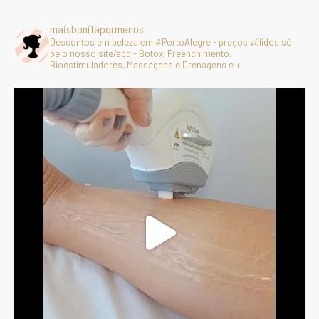
maisbonitapormenos
Descontos em beleza em #PortoAlegre - preços válidos só
pelo nosso site/app - Botox, Preenchimento,
Bioestimuladores, Massagens e Drenagens e +