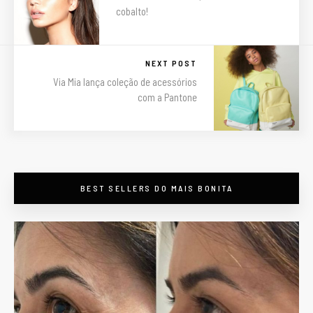
cobalto!
NEXT POST
Via Mia lança coleção de acessórios
com a Pantone
maisbonitapormenos
BEST SELLERS DO MAIS BONITA
Descontos em beleza
em #PortoAlegre -
preços válidos só pelo
nosso site/app -
Botox, Preenchimento,
Bioestimuladores,
Massagens e
Drenagens e +