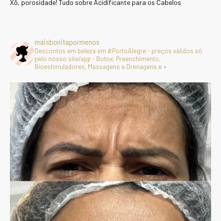
Xô, porosidade! Tudo sobre Acidificante para os Cabelos
maisbonitapormenos
Descontos em beleza em #PortoAlegre - preços válidos só
pelo nosso site/app - Botox, Preenchimento,
Bioestimuladores, Massagens e Drenagens e +