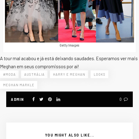
Getty Images
A
tour
mal acabou e já está deixando saudades. Esperamos ver mais
Meghan em seus compromissos por aí!
#MODA
AUSTRÁLIA
HARRY E MEGHAN
LOOKS
MEGHAN MARKLE
ADMIN
0
YOU MIGHT ALSO LIKE...